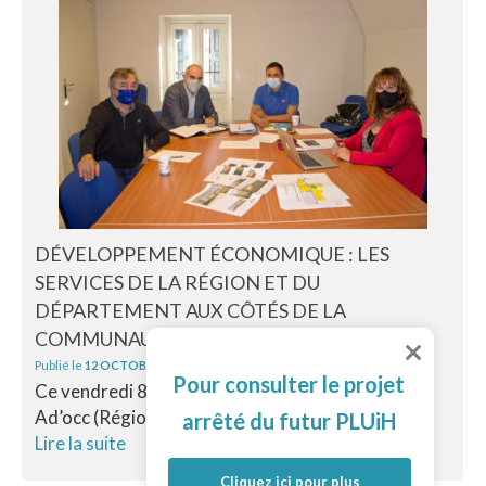
DÉVELOPPEMENT ÉCONOMIQUE : LES
SERVICES DE LA RÉGION ET DU
DÉPARTEMENT AUX CÔTÉS DE LA
COMMUNAUTÉ DE COMMUNES.
Publié le
12 OCTOBRE 2021
Pour consulter le projet
Ce vendredi 8 octobre Claire Carulla de l’agence
Ad’occ (Région Occitanie) et Julien Berthet du...
arrêté du futur PLUiH
Lire la suite
Cliquez ici pour plus