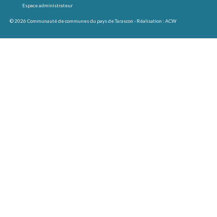
Espace administrateur
© 2026 Communauté de communes du pays de Tarascon - Réalisation :
ACW