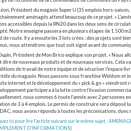
Léon, Président du magasin Super U (35 emplois hors-saison, 5
chainement aménagés attend beaucoup de ce projet. « L’amén
ons accessibles depuis la RN20 dans les deux sens de circulat
pté. Notre enseigne passera en plusieurs étapes de 1 500 m2
 de route. Il y a ensuite les 3 lots crées : des projets sont b
nus, nous attendrons que tout soit signé avant de communiq
Dupin, Président de Mon Brico explique son projet. « Nous al
t dire de nouveaux produits et de nouveaux services. Cela va
ditions de travail de notre équipe et de sécuriser l’espace liv
entèle du magasin. Nous passons sous franchise Weldom et int
site internet et le développement du « pick & go » viendront 
eloppement participera à la lutte contre l’évasion commercia
uellement, nous sommes 6 toute l’année avec 2 personnes en r
ation de 3 à 4 emplois. Le permis de construire sera déposé l
CDAC, nous avons répondu à toutes les préconisations, donc 
iquez ici pour lire l’article suivant sur le même sujet : 
MPLEMENT D’INFORMATIONS)