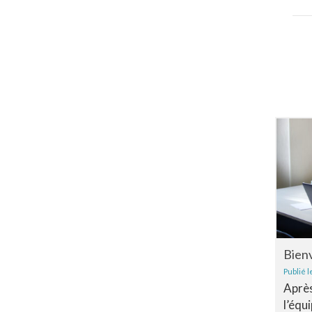
Bien
Publié l
Après
l’équi