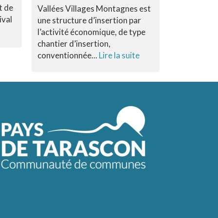
t de
Vallées Villages Montagnes est
L’entrepris
ival
une structure d’insertion par
Nuno Pinho
l’activité économique, de type
zone d’acti
chantier d’insertion,
un...
Lire la 
conventionnée...
Lire la suite