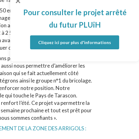
0 en été) et propriétaire des terrains
Pour consulter le projet arrêté
agement des accès est essentiel : nous
du futur PLUiH
ion avec un parking plus grand et plus
 à 2 500 m2. La station essence sera en
ien avancés et même si certains sont déjà
Cliquez ici pour plus d'informations
uer dessus ».
lons passer de 800 m2 à 1400 m2, ce qui
 aussi nous permettre d’améliorer les
raison qui se fait actuellement côté
égrons ainsi le groupe n°1 du bricolage.
renforcer notre position. Notre
le qui touche le Pays de Tarascon.
enfort l’été. Ce projet va permettre la
a semaine prochaine et tout est prêt pour
nous sommes confiants ».
AMENAGEMENT DE LA ZONE DES ARRIGOLS :