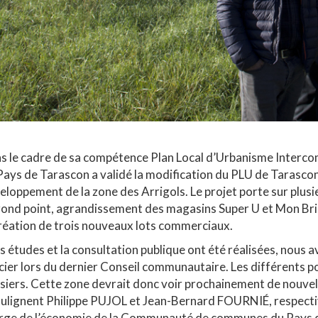
s le cadre de sa compétence Plan Local d’Urbanisme Interco
Pays de Tarascon a validé la modification du PLU de Tarasco
eloppement de la zone des Arrigols. Le projet porte sur plusieu
rond point, agrandissement des magasins Super U et Mon Bric
création de trois nouveaux lots commerciaux.
es études et la consultation publique ont été réalisées, nous 
cier lors du dernier Conseil communautaire. Les différents po
siers. Cette zone devrait donc voir prochainement de nouvel
oulignent Philippe PUJOL et Jean-Bernard FOURNIÉ, respecti
rge de l’économie de la Communauté de communes du Pays 