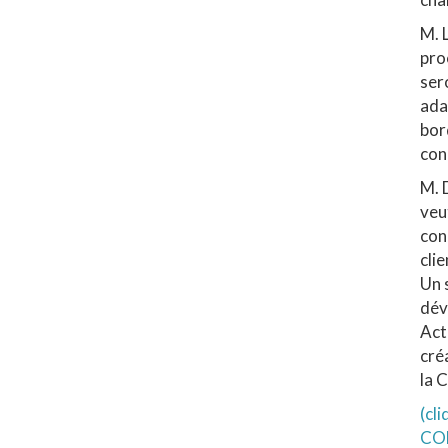
M. 
pro
ser
ada
bord
con
M. 
veu
con
cli
Un 
dév
Act
cré
la 
(cl
CO