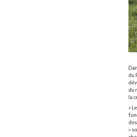
Dan
du 
dév
du 
la 
« L
fon
dos
» s
cha