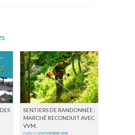
es
ADES
SENTIERS DE RANDONNÉE :
L’ENTREP
MARCHÉ RECONDUIT AVEC
BÂTIMENT
VVM.
PRAT-LON
Publié le
12 NOVEMBRE 2020
Publié le
2 JUILL