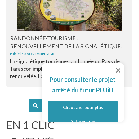
RANDONNÉE-TOURISME :
RENOUVELLEMENT DE LA SIGNALÉTIQUE.
Publié le
3 NOVEMBRE 2020
La signalétique tourisme-randonnée du Pays de
Tarascon implantée dans les villages a été
renouvelée. La...
Lire la suite
Pour consulter le projet
arrêté du futur PLUiH
Cliquez ici pour plus
EN 1 CLIC
d'informations