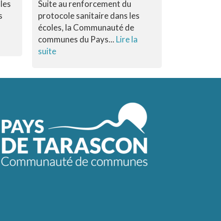
 les
Suite au renforcement du
Publié le
13 JUIN
s
protocole sanitaire dans les
La Commun
écoles, la Communauté de
du Pays de
communes du Pays...
Lire la
place une op
suite
Lire la suite