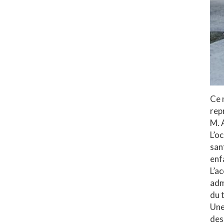
Ce 
rep
M. 
L’o
san
enf
L’a
adm
du 
Une
des