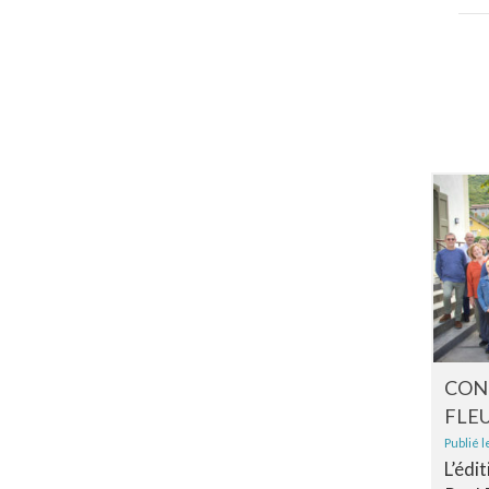
CON
FLEU
Publié l
L’édi