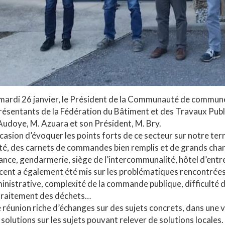
mardi 26 janvier, le Président de la Communauté de communes,
résentants de la Fédération du Bâtiment et des Travaux Publ
Audoye, M. Azuara et son Président, M. Bry.
ccasion d’évoquer les points forts de ce secteur sur notre ter
té, des carnets de commandes bien remplis et de grands chanti
ance, gendarmerie, siège de l’intercommunalité, hôtel d’entr
ccent a également été mis sur les problématiques rencontrées 
inistrative, complexité de la commande publique, difficulté 
traitement des déchets…
 réunion riche d’échanges sur des sujets concrets, dans un
 solutions sur les sujets pouvant relever de solutions locales.