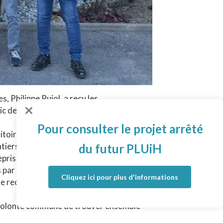
 Philippe Pujol, a reçu les
ic de l’Ariège : Mme Manceau, M. Rauzy,
Pour consulter le projet arrêté
ritoire avec des entreprises en bonne
ers prévus par la collectivité (Pôle
du futur PLUiH
eprises…).
par les professionnels : complexité
Cliquez ici pour plus d'informations
de recrutement, de formation, question
e volonté commune de trouver ensemble