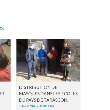
es
DISTRIBUTION DE
ÉCONOMI
 ET
MASQUES DANS LES ÉCOLES
DE L’OPÉ
DU PAYS DE TARASCON.
SOUTIEN
DE PROXI
Publié le
9 NOVEMBRE 2020