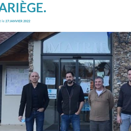
’ARIÈGE.
é le
27 JANVIER 2022