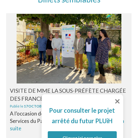
VISITE DE MME LA SOUS-PRÉFÈTE CHARGÉE
DES FRANCE-SERVICES
Publié le
17 OCTOBRE 2025
Pour consulter le projet
A l’occasion des « portes ouvertes de France
arrêté du futur PLUiH
Services du Pays de Tarascon », Catherine...
Lire la
suite