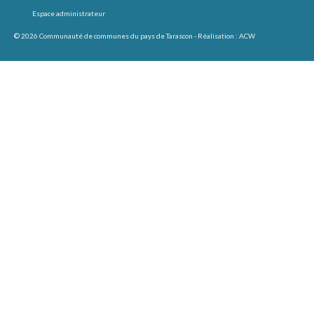
Espace administrateur
© 2026 Communauté de communes du pays de Tarascon - Réalisation :
ACW