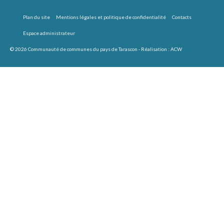
Plan du site
Mentions légales et politique de confidentialité
Contacts
Espace administrateur
© 2026 Communauté de communes du pays de Tarascon - Réalisation :
ACW