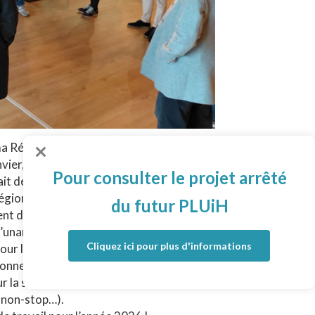
 ma Région-Foix réunissent les animateurs
er, la réunion s’est tenue à la
Pour consulter le projet arrêté
 dédiée au partage d’expériences, des
égion.
du futur PLUiH
ment de Patrice Vidal et Yvan Eychenne qui
l’unanimité. Les chefs d’entreprises ont
Cliquez ici pour plus d'informations
pour les cyclistes où tout sportif ou
ronnement de passionnés, dédié au vélo”
 la salle, service vestiaire et douche,
h non-stop…).