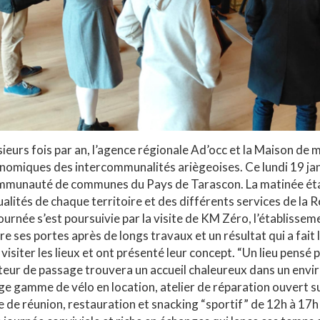
sieurs fois par an, l’agence régionale Ad’occ et la Maison de
nomiques des intercommunalités ariègeoises. Ce lundi 19 janvi
munauté de communes du Pays de Tarascon. La matinée était
ualités de chaque territoire et des différents services de la R
journée s’est poursuivie par la visite de KM Zéro, l’établisse
re ses portes après de longs travaux et un résultat qui a fait 
 visiter les lieux et ont présenté leur concept. “Un lieu pensé 
iteur de passage trouvera un accueil chaleureux dans un envi
rge gamme de vélo en location, atelier de réparation ouvert sur
le de réunion, restauration et snacking “sportif” de 12h à 17