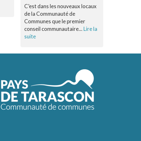
C’est dans les nouveaux locaux
Dans le cad
de la Communauté de
compétence
Communes que le premier
de commune
conseil communautaire...
Lire la
Tarascon re
suite