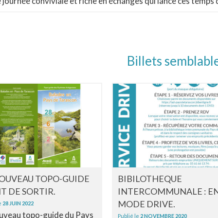
 journée conviviale et riche en échanges qui lance ces temps d
Billets semblabl
NOUVEAU TOPO-GUIDE
BIBILOTHEQUE
T DE SORTIR.
INTERCOMMUNALE : E
MODE DRIVE.
e
28 JUIN 2022
uveau topo-guide du Pays
Publié le
2 NOVEMBRE 2020