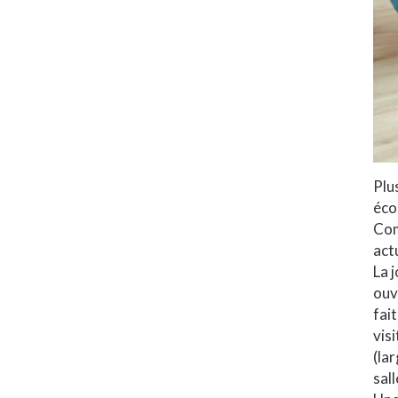
Plu
éco
Com
act
La 
ouv
fait
vis
(la
sal