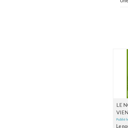
Une
LE 
VIEN
Publié l
Le no