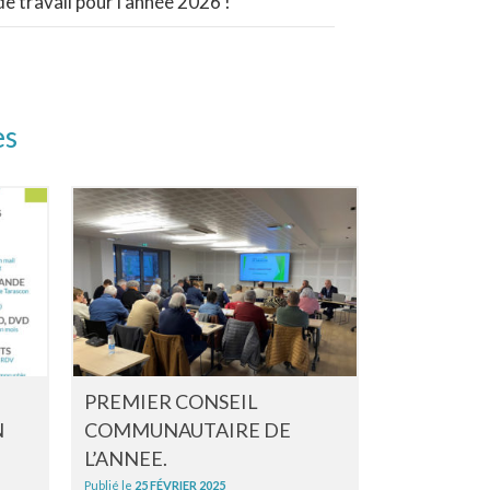
e travail pour l’année 2026 !
es
PREMIER CONSEIL
LA COMC
N
COMMUNAUTAIRE DE
UN(E) CHA
L’ANNEE.
MISSION P
Publié le
25 FÉVRIER 2025
Publié le
25 SEP